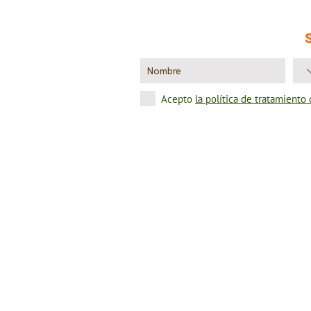
Acepto
la política de tratamiento
TÉRMINOS Y CONDICIONES
Términos y condiciones
Política de tratamiento de datos
Legales campañas