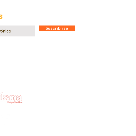
S
Suscribirse
rquefinkana.com