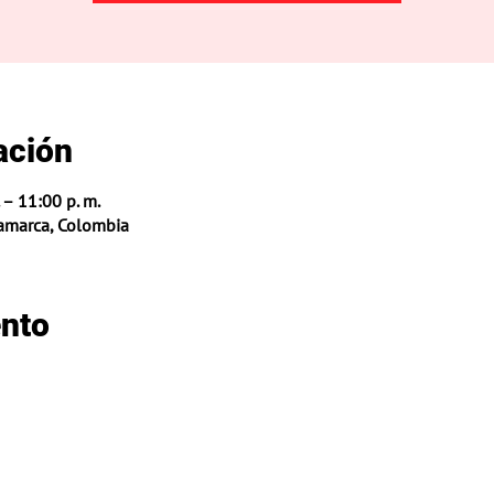
ación
 – 11:00 p. m.
namarca, Colombia
ento