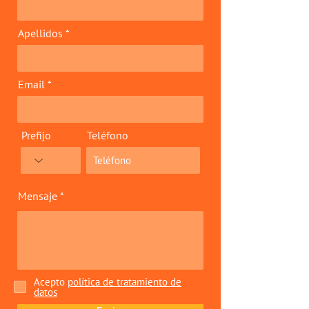
Apellidos
Email
Prefijo
Teléfono
Mensaje
Acepto
política de tratamiento de
datos